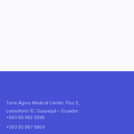
Torre Ágora Medical Center. Piso 5,
consultorio 10. Guayaquil – Ecuador
‪+593 95 962 3598
‪+593 95 967 6804